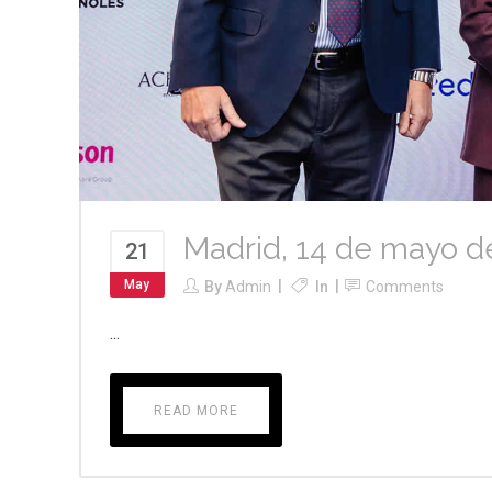
Madrid, 14 de mayo d
21
May
By
Admin
In
Comments
...
READ MORE