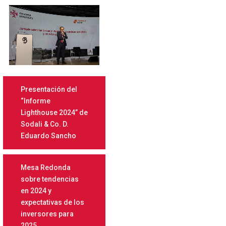
Presentación del
“Informe
Lighthouse 2024” de
Sodali & Co. D.
Eduardo Sancho
Mesa Redonda
sobre tendencias
en 2024 y
expectativas de los
inversores para
2025