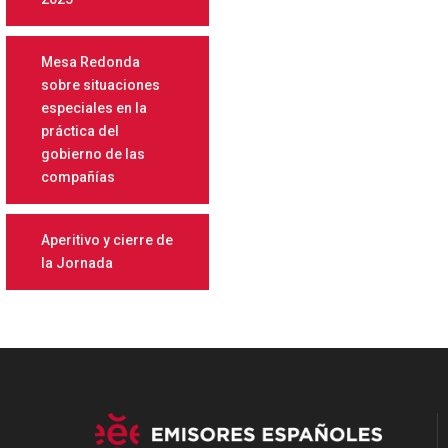
Mesa Redonda
sobre situaciones
especiales en la
práctica del
gobierno de las
compañías
Aperitivo y cierre de
la Jornada